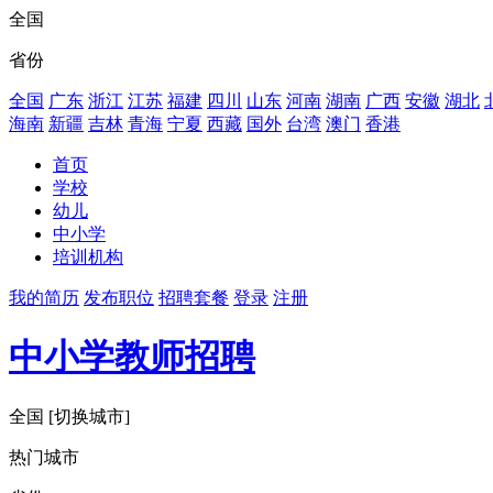
全国
省份
全国
广东
浙江
江苏
福建
四川
山东
河南
湖南
广西
安徽
湖北
海南
新疆
吉林
青海
宁夏
西藏
国外
台湾
澳门
香港
首页
学校
幼儿
中小学
培训机构
我的简历
发布职位
招聘套餐
登录
注册
中小学教师招聘
全国
[切换城市]
热门城市