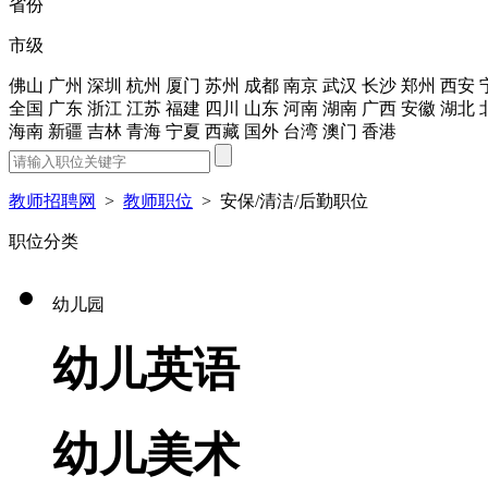
省份
市级
佛山
广州
深圳
杭州
厦门
苏州
成都
南京
武汉
长沙
郑州
西安
全国
广东
浙江
江苏
福建
四川
山东
河南
湖南
广西
安徽
湖北
海南
新疆
吉林
青海
宁夏
西藏
国外
台湾
澳门
香港
教师招聘网
>
教师职位
>
安保/清洁/后勤职位
职位分类
幼儿园
幼儿英语
幼儿美术