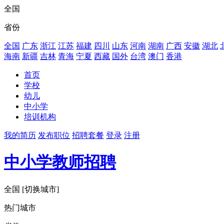
全国
省份
全国
广东
浙江
江苏
福建
四川
山东
河南
湖南
广西
安徽
湖北
海南
新疆
吉林
青海
宁夏
西藏
国外
台湾
澳门
香港
首页
学校
幼儿
中小学
培训机构
我的简历
发布职位
招聘套餐
登录
注册
中小学教师招聘
全国
[切换城市]
热门城市