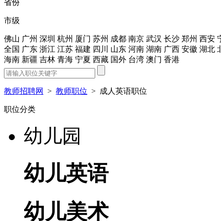
省份
市级
佛山
广州
深圳
杭州
厦门
苏州
成都
南京
武汉
长沙
郑州
西安
全国
广东
浙江
江苏
福建
四川
山东
河南
湖南
广西
安徽
湖北
海南
新疆
吉林
青海
宁夏
西藏
国外
台湾
澳门
香港
教师招聘网
>
教师职位
>
成人英语职位
职位分类
幼儿园
幼儿英语
幼儿美术