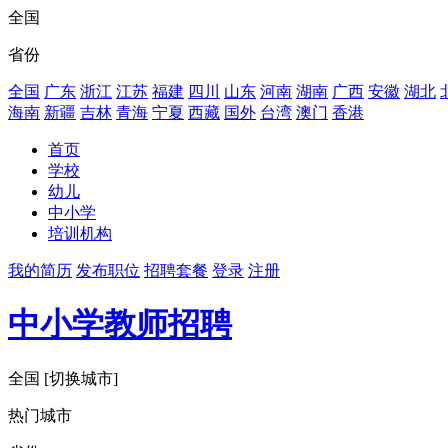
全国
省份
全国
广东
浙江
江苏
福建
四川
山东
河南
湖南
广西
安徽
湖北
海南
新疆
吉林
青海
宁夏
西藏
国外
台湾
澳门
香港
首页
学校
幼儿
中小学
培训机构
我的简历
发布职位
招聘套餐
登录
注册
中小学教师招聘
全国
[切换城市]
热门城市