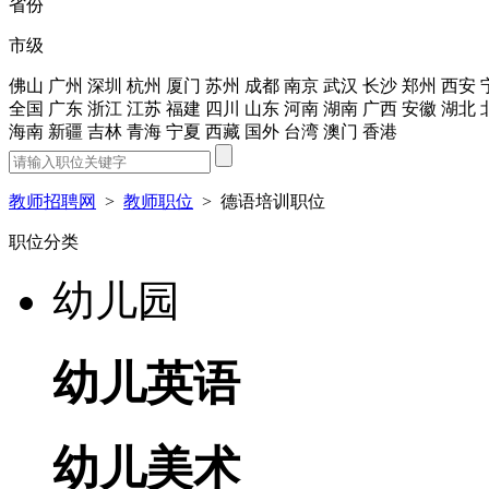
省份
市级
佛山
广州
深圳
杭州
厦门
苏州
成都
南京
武汉
长沙
郑州
西安
全国
广东
浙江
江苏
福建
四川
山东
河南
湖南
广西
安徽
湖北
海南
新疆
吉林
青海
宁夏
西藏
国外
台湾
澳门
香港
教师招聘网
>
教师职位
>
德语培训职位
职位分类
幼儿园
幼儿英语
幼儿美术