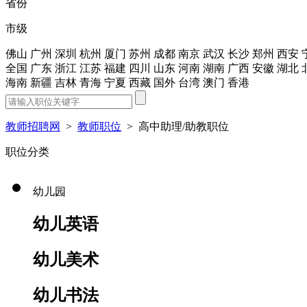
省份
市级
佛山
广州
深圳
杭州
厦门
苏州
成都
南京
武汉
长沙
郑州
西安
全国
广东
浙江
江苏
福建
四川
山东
河南
湖南
广西
安徽
湖北
海南
新疆
吉林
青海
宁夏
西藏
国外
台湾
澳门
香港
教师招聘网
>
教师职位
>
高中助理/助教职位
职位分类
幼儿园
幼儿英语
幼儿美术
幼儿书法