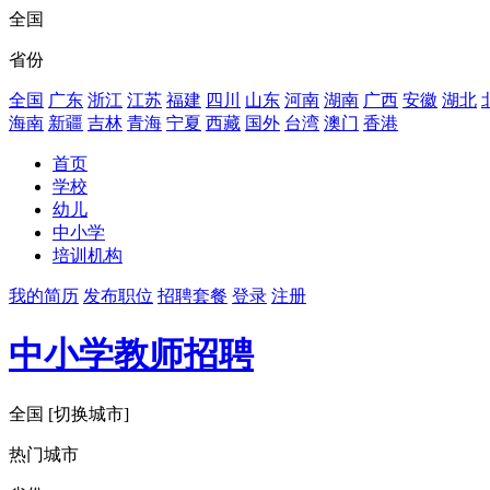
全国
省份
全国
广东
浙江
江苏
福建
四川
山东
河南
湖南
广西
安徽
湖北
海南
新疆
吉林
青海
宁夏
西藏
国外
台湾
澳门
香港
首页
学校
幼儿
中小学
培训机构
我的简历
发布职位
招聘套餐
登录
注册
中小学教师招聘
全国
[切换城市]
热门城市