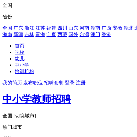
全国
省份
全国
广东
浙江
江苏
福建
四川
山东
河南
湖南
广西
安徽
湖北
海南
新疆
吉林
青海
宁夏
西藏
国外
台湾
澳门
香港
首页
学校
幼儿
中小学
培训机构
我的简历
发布职位
招聘套餐
登录
注册
中小学教师招聘
全国
[切换城市]
热门城市