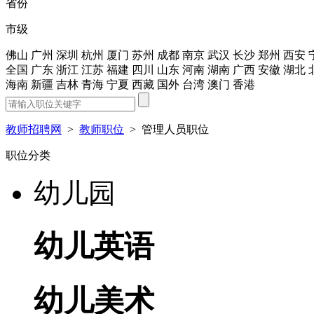
省份
市级
佛山
广州
深圳
杭州
厦门
苏州
成都
南京
武汉
长沙
郑州
西安
全国
广东
浙江
江苏
福建
四川
山东
河南
湖南
广西
安徽
湖北
海南
新疆
吉林
青海
宁夏
西藏
国外
台湾
澳门
香港
教师招聘网
>
教师职位
>
管理人员职位
职位分类
幼儿园
幼儿英语
幼儿美术