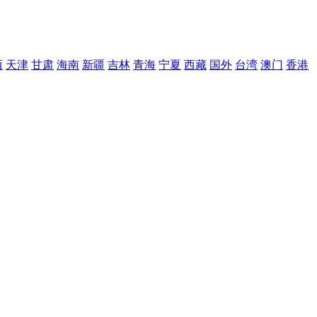
西
天津
甘肃
海南
新疆
吉林
青海
宁夏
西藏
国外
台湾
澳门
香港