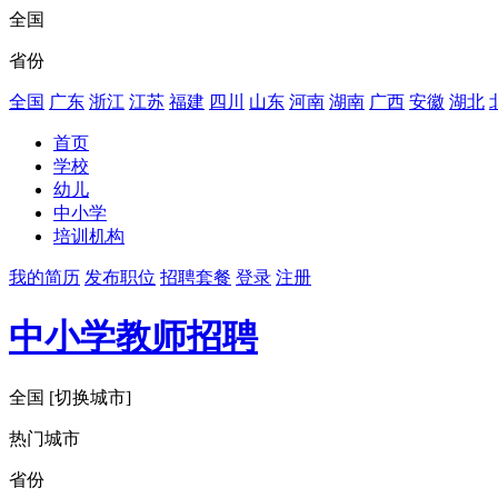
全国
省份
全国
广东
浙江
江苏
福建
四川
山东
河南
湖南
广西
安徽
湖北
首页
学校
幼儿
中小学
培训机构
我的简历
发布职位
招聘套餐
登录
注册
中小学教师招聘
全国
[切换城市]
热门城市
省份