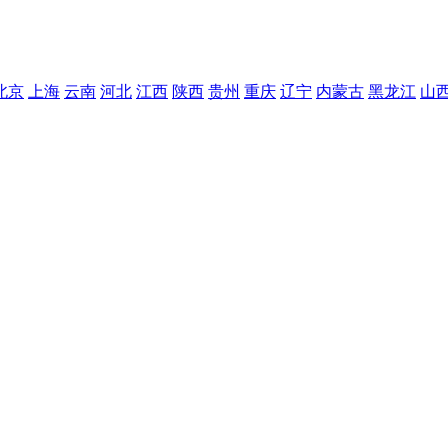
北京
上海
云南
河北
江西
陕西
贵州
重庆
辽宁
内蒙古
黑龙江
山