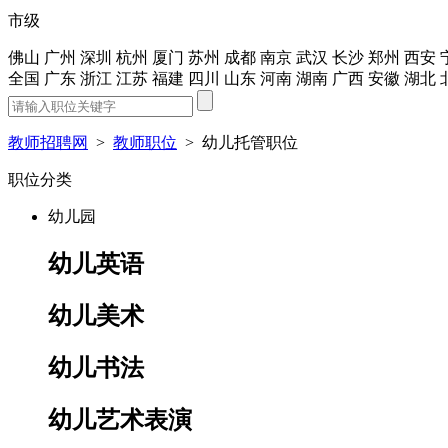
市级
佛山
广州
深圳
杭州
厦门
苏州
成都
南京
武汉
长沙
郑州
西安
全国
广东
浙江
江苏
福建
四川
山东
河南
湖南
广西
安徽
湖北
教师招聘网
>
教师职位
>
幼儿托管职位
职位分类
幼儿园
幼儿英语
幼儿美术
幼儿书法
幼儿艺术表演