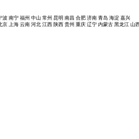
宁波
南宁
福州
中山
常州
昆明
南昌
合肥
济南
青岛
海淀
嘉兴
北京
上海
云南
河北
江西
陕西
贵州
重庆
辽宁
内蒙古
黑龙江
山