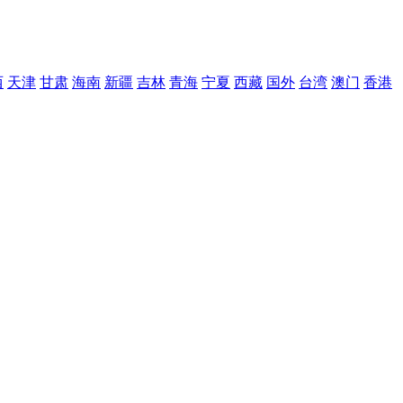
西
天津
甘肃
海南
新疆
吉林
青海
宁夏
西藏
国外
台湾
澳门
香港