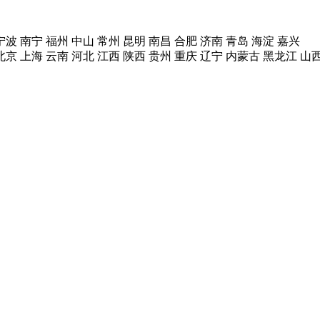
宁波
南宁
福州
中山
常州
昆明
南昌
合肥
济南
青岛
海淀
嘉兴
北京
上海
云南
河北
江西
陕西
贵州
重庆
辽宁
内蒙古
黑龙江
山