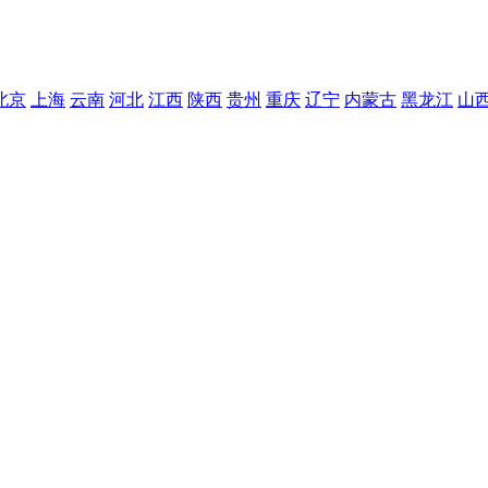
北京
上海
云南
河北
江西
陕西
贵州
重庆
辽宁
内蒙古
黑龙江
山