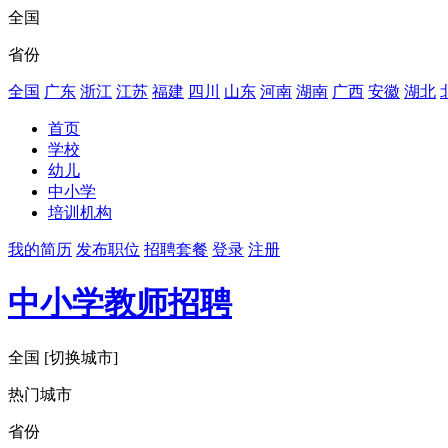
全国
省份
全国
广东
浙江
江苏
福建
四川
山东
河南
湖南
广西
安徽
湖北
首页
学校
幼儿
中小学
培训机构
我的简历
发布职位
招聘套餐
登录
注册
中小学教师招聘
全国
[切换城市]
热门城市
省份