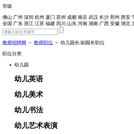
市级
佛山
广州
深圳
杭州
厦门
苏州
成都
南京
武汉
长沙
郑州
西安
全国
广东
浙江
江苏
福建
四川
山东
河南
湖南
广西
安徽
湖北
教师招聘网
>
教师职位
>
幼儿园长/副园长职位
职位分类
幼儿园
幼儿英语
幼儿美术
幼儿书法
幼儿艺术表演