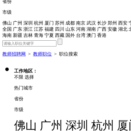
省份
市级
佛山
广州
深圳
杭州
厦门
苏州
成都
南京
武汉
长沙
郑州
西安
全国
广东
浙江
江苏
福建
四川
山东
河南
湖南
广西
安徽
湖北
海南
新疆
吉林
青海
宁夏
西藏
国外
台湾
澳门
香港
教师招聘网
>
教师职位
>
职位搜索
工作地区：
不限
选择
热门城市
省份
市级
佛山
广州
深圳
杭州
厦