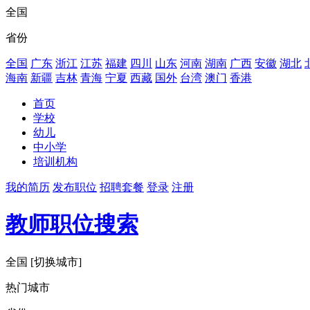
全国
省份
全国
广东
浙江
江苏
福建
四川
山东
河南
湖南
广西
安徽
湖北
海南
新疆
吉林
青海
宁夏
西藏
国外
台湾
澳门
香港
首页
学校
幼儿
中小学
培训机构
我的简历
发布职位
招聘套餐
登录
注册
教师职位搜索
全国
[切换城市]
热门城市