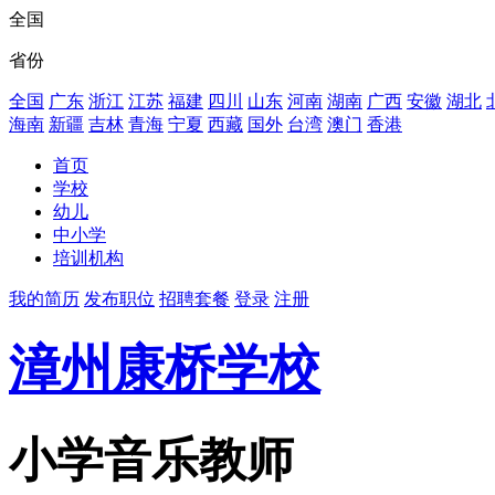
全国
省份
全国
广东
浙江
江苏
福建
四川
山东
河南
湖南
广西
安徽
湖北
海南
新疆
吉林
青海
宁夏
西藏
国外
台湾
澳门
香港
首页
学校
幼儿
中小学
培训机构
我的简历
发布职位
招聘套餐
登录
注册
漳州康桥学校
小学音乐教师