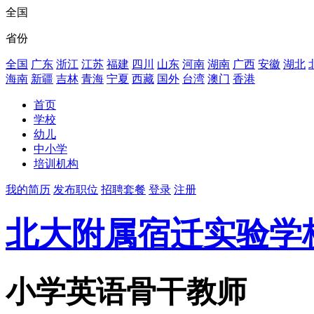
全国
省份
全国
广东
浙江
江苏
福建
四川
山东
河南
湖南
广西
安徽
湖北
海南
新疆
吉林
青海
宁夏
西藏
国外
台湾
澳门
香港
首页
学校
幼儿
中小学
培训机构
我的简历
发布职位
招聘套餐
登录
注册
北大附属宿迁实验学
小学英语骨干教师