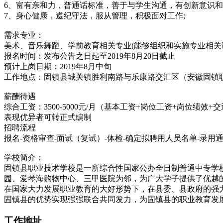
6、富有亲和力，普通话标准，善于与学生沟通，有创新意识
7、身心健康，遵纪守法，服从管理，积极面对工作;
需求专业：
美术、音乐舞蹈、学前教育相关专业(能够组织和实施专业相关
报名时间：发布公告之日起至2019年8月20日截止
预计上岗日期：2019年8月中旬
工作地点：固镇县城关镇胜利南路与乐康路交汇区（安徽固镇
薪酬待遇
综合工资：3500-5000元/月（基本工资+岗位工资+岗位绩效
表现优异者可转正式编制
招聘流程
报名-资格审查-面试（复试）-体检-确定拟聘用人员名单-录用
学校简介：
固镇县职业技术学校是一所综合性国家公办全日制普通中专学
园、爱琴海购物中心、三甲医院为邻，为广大学子提供了优越
在国家大力发展职业教育的大好形势下，在县委、县政府的强
固镇县的优势实现强强联合共同发力，为固镇县的职业教育发
工作地址