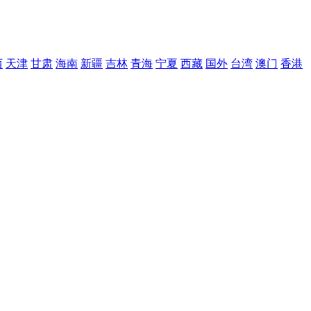
西
天津
甘肃
海南
新疆
吉林
青海
宁夏
西藏
国外
台湾
澳门
香港