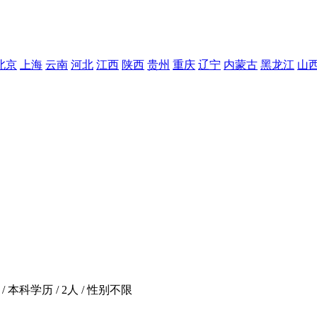
北京
上海
云南
河北
江西
陕西
贵州
重庆
辽宁
内蒙古
黑龙江
山
/ 本科学历 / 2人 / 性别不限