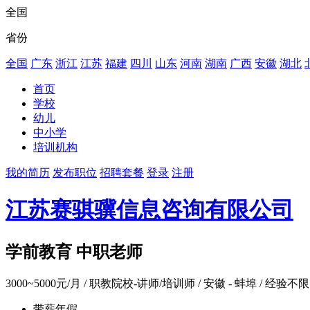
全国
省份
全国
广东
浙江
江苏
福建
四川
山东
河南
湖南
广西
安徽
湖北
首页
学校
幼儿
中小学
培训机构
我的简历
发布职位
招聘套餐
登录
注册
江苏赛骐骥信息咨询有限公司
学前教育 中职老师
3000~5000元/月
/ 职教院校-讲师/培训师 / 安徽 - 蚌埠 / 经验不限 
带薪年假