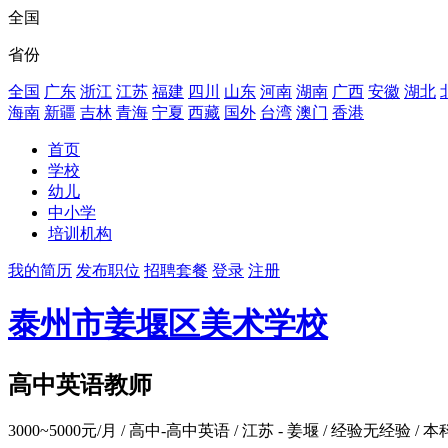
全国
省份
全国
广东
浙江
江苏
福建
四川
山东
河南
湖南
广西
安徽
湖北
海南
新疆
吉林
青海
宁夏
西藏
国外
台湾
澳门
香港
首页
学校
幼儿
中小学
培训机构
我的简历
发布职位
招聘套餐
登录
注册
泰州市姜堰区美术学校
高中英语教师
3000~5000元/月
/ 高中-高中英语 / 江苏 - 姜堰 / 经验无经验 / 本