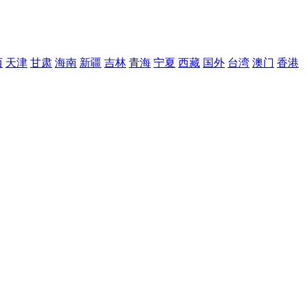
西
天津
甘肃
海南
新疆
吉林
青海
宁夏
西藏
国外
台湾
澳门
香港