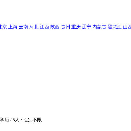
北京
上海
云南
河北
江西
陕西
贵州
重庆
辽宁
内蒙古
黑龙江
山
学历 / 5人 / 性别不限