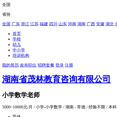
全国
省份
全国
广东
浙江
江苏
福建
四川
山东
河南
湖南
广西
安徽
湖北
首页
学校
幼儿
中小学
培训机构
我的简历
发布职位
招聘套餐
登录
注册
湖南省茂林教育咨询有限公司
小学数学老师
5000~10000元/月
/ 小学-小学数学 / 湖南 - 常德 / 经验不限 / 本科
双休