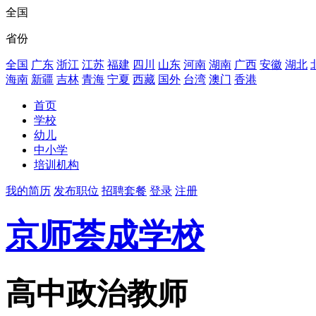
全国
省份
全国
广东
浙江
江苏
福建
四川
山东
河南
湖南
广西
安徽
湖北
海南
新疆
吉林
青海
宁夏
西藏
国外
台湾
澳门
香港
首页
学校
幼儿
中小学
培训机构
我的简历
发布职位
招聘套餐
登录
注册
京师荟成学校
高中政治教师