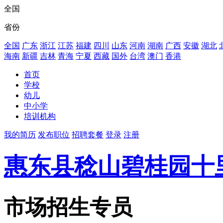
全国
省份
全国
广东
浙江
江苏
福建
四川
山东
河南
湖南
广西
安徽
湖北
海南
新疆
吉林
青海
宁夏
西藏
国外
台湾
澳门
香港
首页
学校
幼儿
中小学
培训机构
我的简历
发布职位
招聘套餐
登录
注册
惠东县稔山碧桂园十
市场招生专员