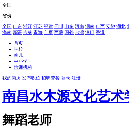
全国
省份
全国
广东
浙江
江苏
福建
四川
山东
河南
湖南
广西
安徽
湖北
海南
新疆
吉林
青海
宁夏
西藏
国外
台湾
澳门
香港
首页
学校
幼儿
中小学
培训机构
我的简历
发布职位
招聘套餐
登录
注册
南昌水木源文化艺术
舞蹈老师