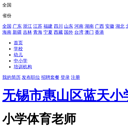
全国
省份
全国
广东
浙江
江苏
福建
四川
山东
河南
湖南
广西
安徽
湖北
海南
新疆
吉林
青海
宁夏
西藏
国外
台湾
澳门
香港
首页
学校
幼儿
中小学
培训机构
我的简历
发布职位
招聘套餐
登录
注册
无锡市惠山区蓝天小
小学体育老师