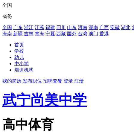
全国
省份
全国
广东
浙江
江苏
福建
四川
山东
河南
湖南
广西
安徽
湖北
海南
新疆
吉林
青海
宁夏
西藏
国外
台湾
澳门
香港
首页
学校
幼儿
中小学
培训机构
我的简历
发布职位
招聘套餐
登录
注册
武宁尚美中学
高中体育