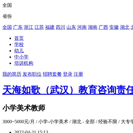
全国
省份
全国
广东
浙江
江苏
福建
四川
山东
河南
湖南
广西
安徽
湖北
首页
学校
幼儿
中小学
培训机构
我的简历
发布职位
招聘套餐
登录
注册
天海如歌（武汉）教育咨询责
小学美术教师
3000~5000元/月
/ 小学-小学美术 / 湖北 - 全部 / 经验不限 / 大专
2022-04-21 15:13