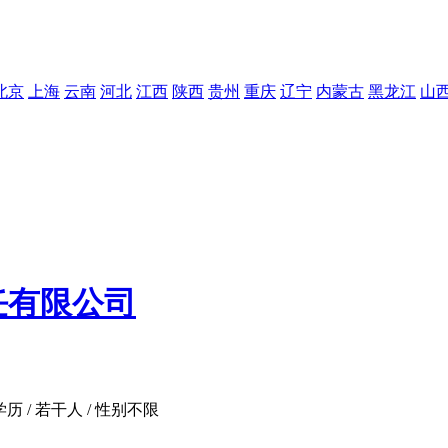
北京
上海
云南
河北
江西
陕西
贵州
重庆
辽宁
内蒙古
黑龙江
山
任有限公司
学历 / 若干人 / 性别不限