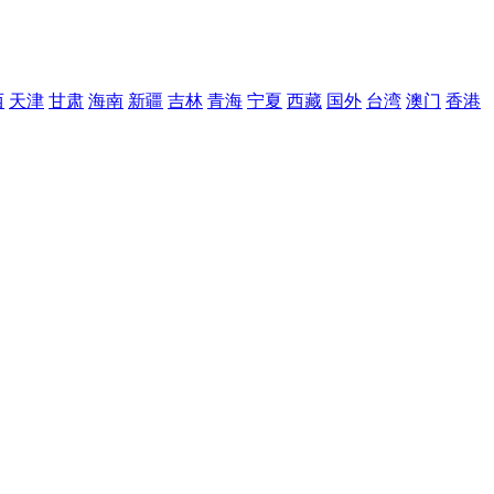
西
天津
甘肃
海南
新疆
吉林
青海
宁夏
西藏
国外
台湾
澳门
香港