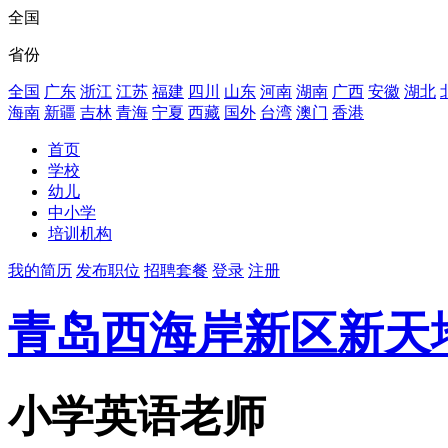
全国
省份
全国
广东
浙江
江苏
福建
四川
山东
河南
湖南
广西
安徽
湖北
海南
新疆
吉林
青海
宁夏
西藏
国外
台湾
澳门
香港
首页
学校
幼儿
中小学
培训机构
我的简历
发布职位
招聘套餐
登录
注册
青岛西海岸新区新天
小学英语老师