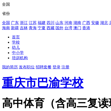
全国
省份
全国
广东
浙江
江苏
福建
四川
山东
河南
湖南
广西
安徽
湖北
海南
新疆
吉林
青海
宁夏
西藏
国外
台湾
澳门
香港
首页
学校
幼儿
中小学
培训机构
我的简历
发布职位
招聘套餐
登录
注册
重庆市巴渝学校
高中体育（含高三复读