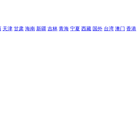
西
天津
甘肃
海南
新疆
吉林
青海
宁夏
西藏
国外
台湾
澳门
香港