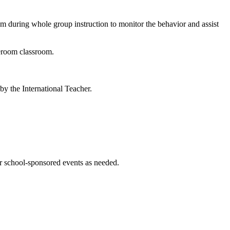
oom during whole group instruction to monitor the behavior and assist
meroom classroom.
 by the International Teacher.
er school-sponsored events as needed.