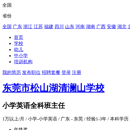
全国
省份
全国
广东
浙江
江苏
福建
四川
山东
河南
湖南
广西
安徽
湖北
首页
学校
幼儿
中小学
培训机构
我的简历
发布职位
招聘套餐
登录
注册
东莞市松山湖清澜山学校
小学英语全科班主任
1万以上/月
/ 小学-小学英语 / 广东 - 东莞 / 经验1-3年 / 本科学历 
年终奖