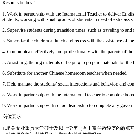
Responsibilities：
1. Work in partnership with the International Teacher to deliver Engli
students, working with small groups of students in need of extra assis
2. Supervise students during transition times, such as traveling to an
3. Supervise the children at lunch and recess with the assistance of t
4. Communicate effectively and professionally with the parents of the s
5. Assist in gathering materials or helping to prepare materials for the 
6. Substitute for another Chinese homeroom teacher when needed.
7. Help manage the students’ social interactions and behavior, and c
8. Work in partnership with the International teacher to complete hom
9. Work in partnership with school leadership to complete any gover
岗位要求：
1.相关专业重点大学硕士及以上学历（有丰富任教经历的教师