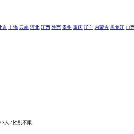
北京
上海
云南
河北
江西
陕西
贵州
重庆
辽宁
内蒙古
黑龙江
山
/ 3人 / 性别不限