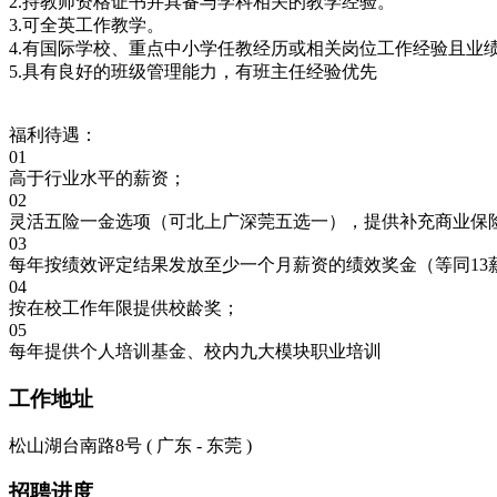
2.持教师资格证书并具备与学科相关的教学经验。
3.可全英工作教学。
4.有国际学校、重点中小学任教经历或相关岗位工作经验且业
5.具有良好的班级管理能力，有班主任经验优先
福利待遇：
01
高于行业水平的薪资；
02
灵活五险一金选项（可北上广深莞五选一），提供补充商业保
03
每年按绩效评定结果发放至少一个月薪资的绩效奖金（等同13
04
按在校工作年限提供校龄奖；
05
每年提供个人培训基金、校内九大模块职业培训
工作地址
松山湖台南路8号 ( 广东 - 东莞 )
招聘进度