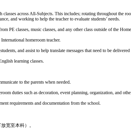
sh classes across All-Subjects. This includes; rotating throughout the r
tance, and working to help the teacher to evaluate students’ needs.
d from PE classes, music classes, and any other class outside of the Ho
he International homeroom teacher.
tudents, and assist to help translate messages that need to be delivered
English learning classes.
ommunicate to the parents when needed.
eroom duties such as decoration, event planning, organization, and oth
nment requirements and documentation from the school.
可放宽至本科）。