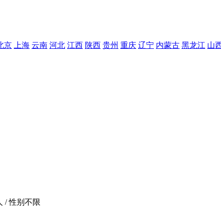
北京
上海
云南
河北
江西
陕西
贵州
重庆
辽宁
内蒙古
黑龙江
山
人 / 性别不限