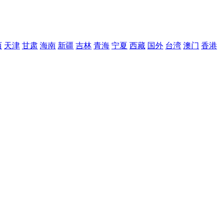
西
天津
甘肃
海南
新疆
吉林
青海
宁夏
西藏
国外
台湾
澳门
香港