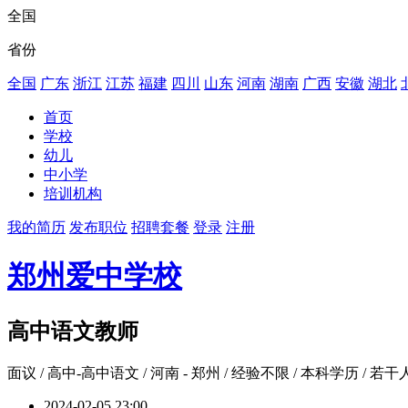
全国
省份
全国
广东
浙江
江苏
福建
四川
山东
河南
湖南
广西
安徽
湖北
首页
学校
幼儿
中小学
培训机构
我的简历
发布职位
招聘套餐
登录
注册
郑州爱中学校
高中语文教师
面议
/ 高中-高中语文 / 河南 - 郑州 / 经验不限 / 本科学历 / 若干
2024-02-05 23:00