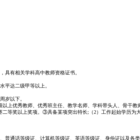
庄，具有相关学科高中教师资格证书。
话水平达二级甲等以上。
0周岁以下。
）级以上优秀教师、优秀班主任、教学名师、学科带头人、骨干教
赛二等奖以上奖项。③具备某项突出特长;（2）工作起始学历为
证、普通话等级证、计算机等级证、英语等级证、身份证以及各