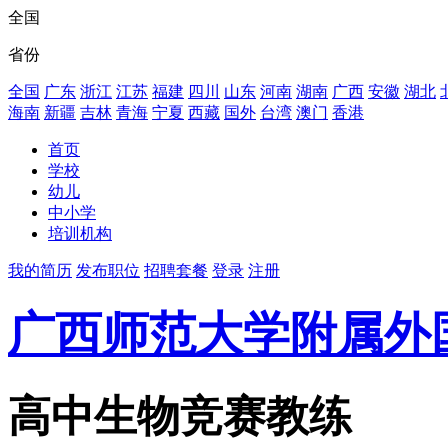
全国
省份
全国
广东
浙江
江苏
福建
四川
山东
河南
湖南
广西
安徽
湖北
海南
新疆
吉林
青海
宁夏
西藏
国外
台湾
澳门
香港
首页
学校
幼儿
中小学
培训机构
我的简历
发布职位
招聘套餐
登录
注册
广西师范大学附属外
高中生物竞赛教练