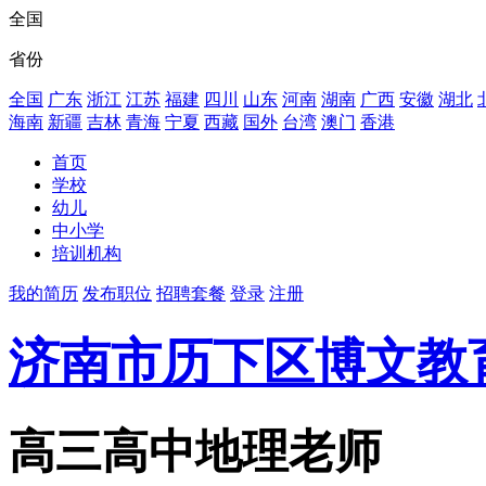
全国
省份
全国
广东
浙江
江苏
福建
四川
山东
河南
湖南
广西
安徽
湖北
海南
新疆
吉林
青海
宁夏
西藏
国外
台湾
澳门
香港
首页
学校
幼儿
中小学
培训机构
我的简历
发布职位
招聘套餐
登录
注册
济南市历下区博文教
高三高中地理老师