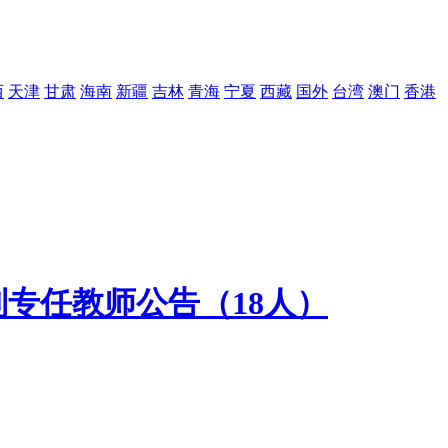
西
天津
甘肃
海南
新疆
吉林
青海
宁夏
西藏
国外
台湾
澳门
香港
制专任教师公告（18人）