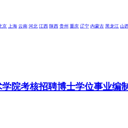
北京
上海
云南
河北
江西
陕西
贵州
重庆
辽宁
内蒙古
黑龙江
山
技术学院考核招聘博士学位事业编