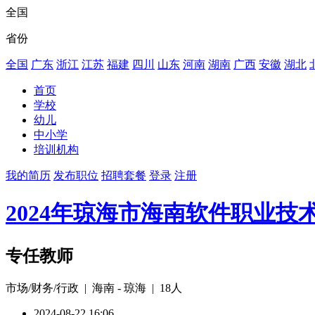
全国
省份
全国
广东
浙江
江苏
福建
四川
山东
河南
湖南
广西
安徽
湖北
首页
学校
幼儿
中小学
培训机构
我的简历
发布职位
招聘套餐
登录
注册
2024年琼海市海南软件职业
专任教师
市场/财务/行政 | 海南 - 琼海 | 18人
2024-08-22 16:06