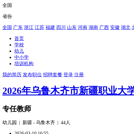
全国
省份
全国
广东
浙江
江苏
福建
四川
山东
河南
湖南
广西
安徽
湖北
首页
学校
幼儿
中小学
培训机构
我的简历
发布职位
招聘套餐
登录
注册
2026年乌鲁木齐市新疆职业大
专任教师
幼儿园 | 新疆 - 乌鲁木齐 | 44人
2026-03-10 16:55