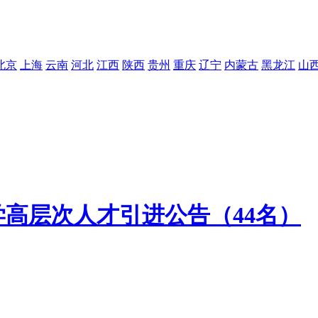
北京
上海
云南
河北
江西
陕西
贵州
重庆
辽宁
内蒙古
黑龙江
山
学高层次人才引进公告（44名）