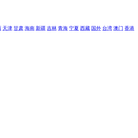
西
天津
甘肃
海南
新疆
吉林
青海
宁夏
西藏
国外
台湾
澳门
香港