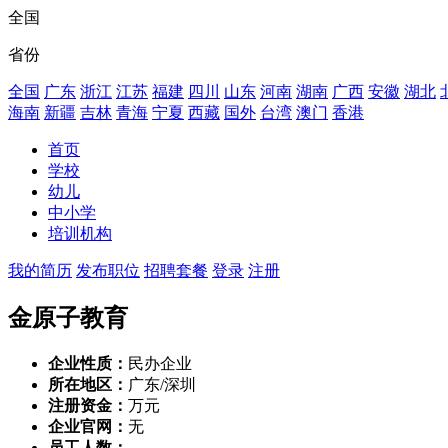
全国
省份
全国
广东
浙江
江苏
福建
四川
山东
河南
湖南
广西
安徽
湖北
海南
新疆
吉林
青海
宁夏
西藏
国外
台湾
澳门
香港
首页
学校
幼儿
中小学
培训机构
我的简历
发布职位
招聘套餐
登录
注册
金原子教育
企业性质：
民办企业
所在地区：
广东/深圳
注册资金：
万元
企业官网：
无
员工人数：