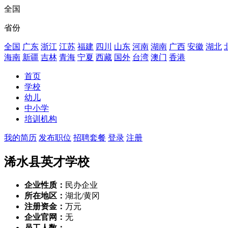
全国
省份
全国
广东
浙江
江苏
福建
四川
山东
河南
湖南
广西
安徽
湖北
海南
新疆
吉林
青海
宁夏
西藏
国外
台湾
澳门
香港
首页
学校
幼儿
中小学
培训机构
我的简历
发布职位
招聘套餐
登录
注册
浠水县英才学校
企业性质：
民办企业
所在地区：
湖北/黄冈
注册资金：
万元
企业官网：
无
员工人数：