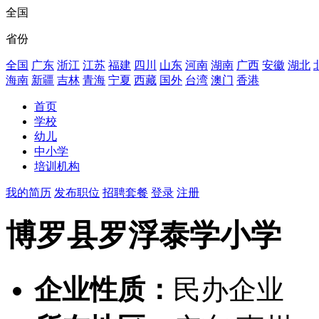
全国
省份
全国
广东
浙江
江苏
福建
四川
山东
河南
湖南
广西
安徽
湖北
海南
新疆
吉林
青海
宁夏
西藏
国外
台湾
澳门
香港
首页
学校
幼儿
中小学
培训机构
我的简历
发布职位
招聘套餐
登录
注册
博罗县罗浮泰学小学
企业性质：
民办企业