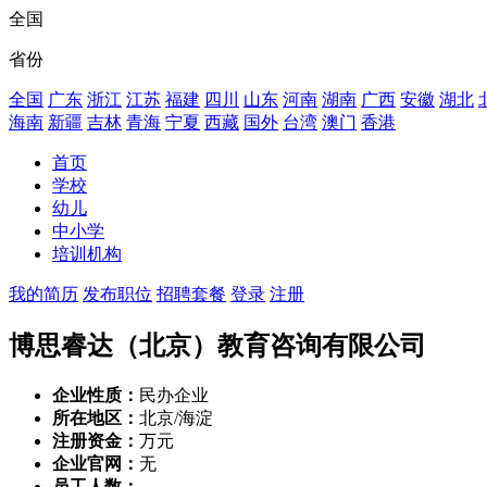
全国
省份
全国
广东
浙江
江苏
福建
四川
山东
河南
湖南
广西
安徽
湖北
海南
新疆
吉林
青海
宁夏
西藏
国外
台湾
澳门
香港
首页
学校
幼儿
中小学
培训机构
我的简历
发布职位
招聘套餐
登录
注册
博思睿达（北京）教育咨询有限公司
企业性质：
民办企业
所在地区：
北京/海淀
注册资金：
万元
企业官网：
无
员工人数：