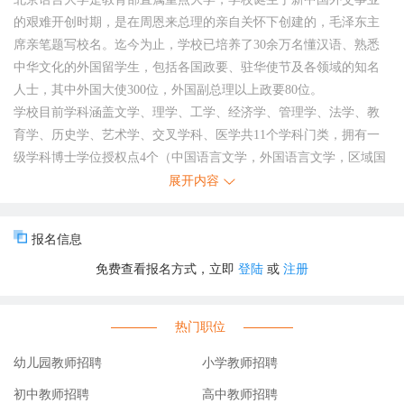
的艰难开创时期，是在周恩来总理的亲自关怀下创建的，毛泽东主
席亲笔题写校名。迄今为止，学校已培养了30余万名懂汉语、熟悉
中华文化的外国留学生，包括各国政要、驻华使节及各领域的知名
人士，其中外国大使300位，外国副总理以上政要80位。
学校目前学科涵盖文学、理学、工学、经济学、管理学、法学、教
育学、历史学、艺术学、交叉学科、医学共11个学科门类，拥有一
级学科博士学位授权点4个（中国语言文学，外国语言文学，区域国
别学，艺术学），博士专业学位授权点1个（国际中文教育），一级
展开内容
学科硕士学位授权点12个，硕士专业学位授权点12个，其中语言学
及应用语言学学科为国家重点学科，另有北京市一级重点学科1个，
报名信息
北京市二级重点学科10个，中国语言文学与国别区域学2个学科先后
免费查看报名方式，立即
登陆
或
注册
入选“北京高校高精尖学科”和“北京市一流学科”。2024年，“中国语
言文学”在软科最好学科排名中列全国第四，为全国前3%；“区域国
别学”在中山大学科学计量与科技评价研究团队发布的学科基础竞争
热门职位
力统计排名中列全国第四，为全国前3%。
学校拥有20多位中华人民共和国“友谊勋章”获得者、国家级教学名
幼儿园教师招聘
小学教师招聘
师、国家级高层次人才等高水平师资，汉语国际教育教师团队、区
初中教师招聘
高中教师招聘