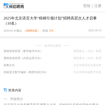
登陆
注册
2025年北京语言大学“梧桐引领计划”招聘高层次人才启事
（10名）
2025-10-15
2026-01-01截止
（招聘结束）
阅读
350
相关职位推荐
课程研发助理（教学秘书方向）
博思睿达（北京）教育
咨询有限公司
课程研发助理（内容运营方向）
博思睿达（北京）教育
咨询有限公司
保教主任
北京市海淀区京童未来
幼儿园
初级英文数字编辑（教师培训方向）
北京外研在线数字科技
有限公司
简章内容
一、学校简介
北京语言大学是教育部直属重点大学，学校诞生于新中国外交事业