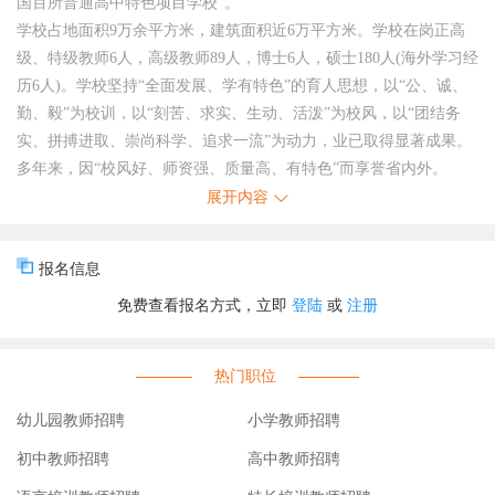
国百所普通高中特色项目学校”。
学校占地面积9万余平方米，建筑面积近6万平方米。学校在岗正高
级、特级教师6人，高级教师89人，博士6人，硕士180人(海外学习经
历6人)。学校坚持“全面发展、学有特色”的育人思想，以“公、诚、
勤、毅”为校训，以“刻苦、求实、生动、活泼”为校风，以“团结务
实、拼搏进取、崇尚科学、追求一流”为动力，业已取得显著成果。
多年来，因“校风好、师资强、质量高、有特色”而享誉省内外。
招聘岗位
展开内容
哈师大附中国际部俄语教师(1人)、数学教师(1人)、语文教师(1人)、
物理教师(1人)、化学教师(2人)、生物教师(1人)
报名信息
任职要求
免费查看报名方式，立即
登陆
或
注册
1.一般为18(含)周岁以上、38(含)周岁以下，即1987年4月27日(含)至
2008年4月26日(含)期间出生。
2.学历(学位)须为国家教育行政主管部门承认，国(境)外院校毕业人
热门职位
员须有教育部留学服务中心出具的学历学位认证书。应聘人员应在
2026年7月31日前获得报名岗位所要求的学历和学位。
幼儿园教师招聘
小学教师招聘
专业以国家教育行政主管部门制定的研究生专业目录为准。其中，
初中教师招聘
高中教师招聘
应聘人员毕业证专业与招聘岗位要求专业名称一致，只有连接词不