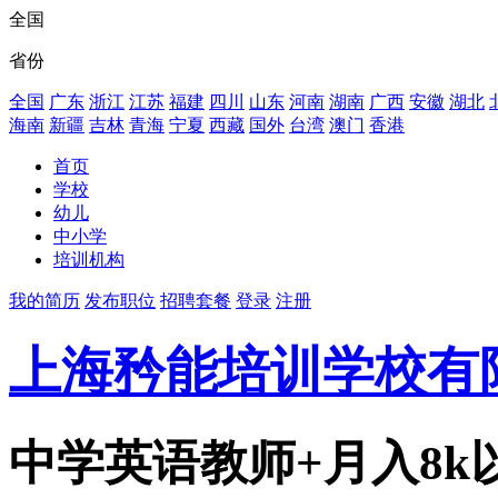
全国
省份
全国
广东
浙江
江苏
福建
四川
山东
河南
湖南
广西
安徽
湖北
海南
新疆
吉林
青海
宁夏
西藏
国外
台湾
澳门
香港
首页
学校
幼儿
中小学
培训机构
我的简历
发布职位
招聘套餐
登录
注册
上海矜能培训学校有
中学英语教师+月入8k