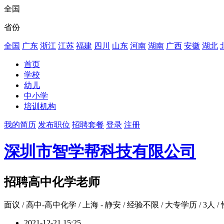
全国
省份
全国
广东
浙江
江苏
福建
四川
山东
河南
湖南
广西
安徽
湖北
首页
学校
幼儿
中小学
培训机构
我的简历
发布职位
招聘套餐
登录
注册
深圳市智学帮科技有限公司
招聘高中化学老师
面议
/ 高中-高中化学 / 上海 - 静安 / 经验不限 / 大专学历 / 3人 
2021-12-21 15:25