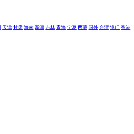
西
天津
甘肃
海南
新疆
吉林
青海
宁夏
西藏
国外
台湾
澳门
香港