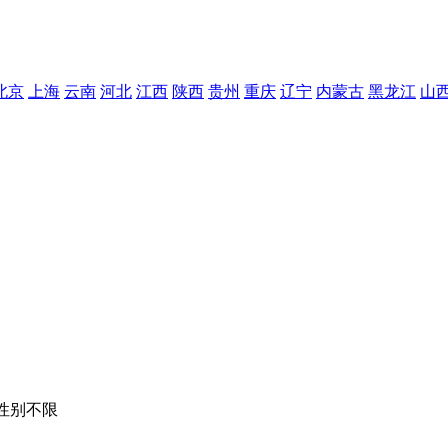
北京
上海
云南
河北
江西
陕西
贵州
重庆
辽宁
内蒙古
黑龙江
山
/ 性别不限