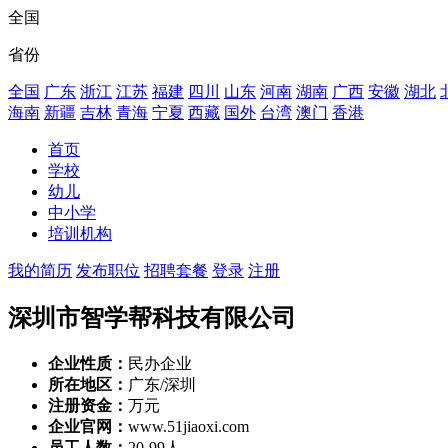
全国
省份
全国
广东
浙江
江苏
福建
四川
山东
河南
湖南
广西
安徽
湖北
海南
新疆
吉林
青海
宁夏
西藏
国外
台湾
澳门
香港
首页
学校
幼儿
中小学
培训机构
我的简历
发布职位
招聘套餐
登录
注册
深圳市智学帮科技有限公司
企业性质：
民办企业
所在地区：
广东/深圳
注册资金：
万元
企业官网：
www.51jiaoxi.com
员工人数：
20-99人