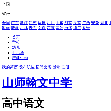
全国
省份
全国
广东
浙江
江苏
福建
四川
山东
河南
湖南
广西
安徽
湖北
海南
新疆
吉林
青海
宁夏
西藏
国外
台湾
澳门
香港
首页
学校
幼儿
中小学
培训机构
我的简历
发布职位
招聘套餐
登录
注册
山师翰文中学
高中语文