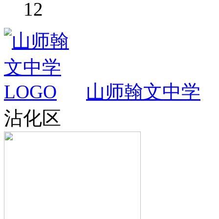
12
山师翰文中学
沾化区