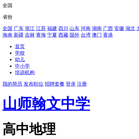
全国
省份
全国
广东
浙江
江苏
福建
四川
山东
河南
湖南
广西
安徽
湖北
海南
新疆
吉林
青海
宁夏
西藏
国外
台湾
澳门
香港
首页
学校
幼儿
中小学
培训机构
我的简历
发布职位
招聘套餐
登录
注册
山师翰文中学
高中地理