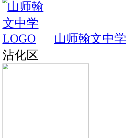
山师翰文中学
沾化区