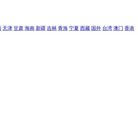
西
天津
甘肃
海南
新疆
吉林
青海
宁夏
西藏
国外
台湾
澳门
香港