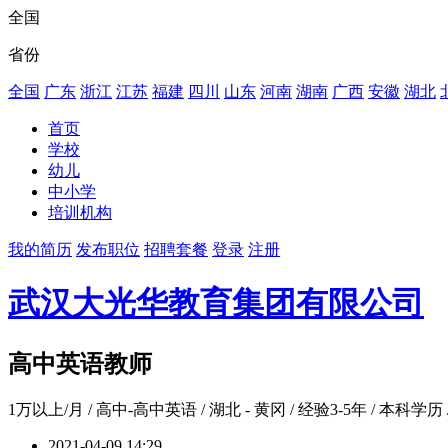
全国
省份
全国
广东
浙江
江苏
福建
四川
山东
河南
湖南
广西
安徽
湖北
首页
学校
幼儿
中小学
培训机构
我的简历
发布职位
招聘套餐
登录
注册
武汉大光华教育集团有限公司
高中英语教师
1万以上/月
/ 高中-高中英语 / 湖北 - 黄冈 / 经验3-5年 / 本科学历 
2021-04-09 14:29