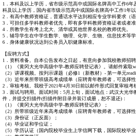
1．本科及以上学历，省市级示范高中或国际名牌高中工作6年及
科及以上学历，国内省市级示范高中或国际名牌高中工作1年以
2．有高中教师资格证，普通话水平达到相应专业学科要求（
3．可担任多学科教师者优先，即有多学科教师资格证者或者
4．所教学生有考上北大、清华或其他世界名校的教师优先。
5．辅导学生在中学生数学、物理、化学、生物、信息技术等学
6．身体健康状况达到公务员入职健康标准。
【应聘方式】
1．资料准备。自本公告发布之日起，有意向参加我校教师招
（1）《黄冈大光华高级中学-教师应聘登记表》。请邮件索取whdgh_
（2）讲课视频。按列示课题（必修1（新教材）- 第一单元readin
（3）近年来所带班级高考成绩单（应聘青年教师者，可选择
2．审核考核。我校于2021年4月30日前以邮件形式回复审
3．面试与聘用。面试时间：5月上旬，面试地点：武汉大光
件，并提交扫描件(扫描件附目录并装订成册，恕不退还)：
（1）《黄冈大光华高级中学-教师应聘登记表》；
（2）所带班级近年来高考成绩单（应聘青年教师者，可选择
（3）身份证（正反面）；
（4）毕业证和学位证；
（5）学历认证（国内院校毕业生上学信网下载，国际院校毕