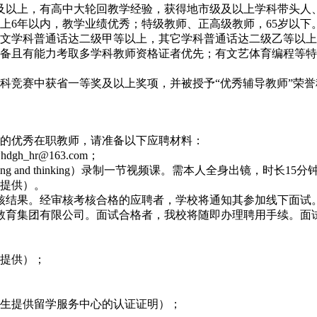
以上，有高中大轮回教学经验，获得地市级及以上学科带头人、优秀
上6年以内，教学业绩优秀；特级教师、正高级教师，65岁以下
语文学科普通话达二级甲等以上，其它学科普通话达二级乙等以
准备且有能力考取多学科教师资格证者优先；有文艺体育编程等
科竞赛中获省一等奖及以上奖项，并被授予“优秀辅导教师”荣
聘的优秀在职教师，请准备以下应聘材料：
hr@163.com；
g and thinking）录制一节视频课。需本人全身出镜，时长15分
性提供）。
核考核结果。经审核考核合格的应聘者，学校将通知其参加线下面试
华教育集团有限公司。面试合格者，我校将随即办理聘用手续。面
性提供）；
业生提供留学服务中心的认证证明）；