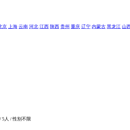
北京
上海
云南
河北
江西
陕西
贵州
重庆
辽宁
内蒙古
黑龙江
山
/ 5人 / 性别不限