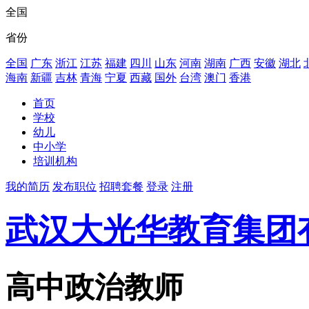
全国
省份
全国
广东
浙江
江苏
福建
四川
山东
河南
湖南
广西
安徽
湖北
海南
新疆
吉林
青海
宁夏
西藏
国外
台湾
澳门
香港
首页
学校
幼儿
中小学
培训机构
我的简历
发布职位
招聘套餐
登录
注册
武汉大光华教育集团
高中政治教师