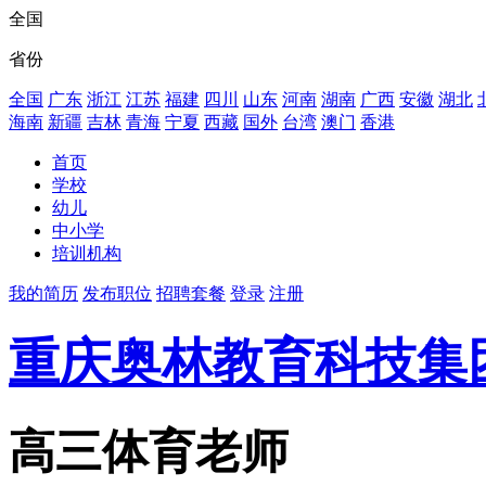
全国
省份
全国
广东
浙江
江苏
福建
四川
山东
河南
湖南
广西
安徽
湖北
海南
新疆
吉林
青海
宁夏
西藏
国外
台湾
澳门
香港
首页
学校
幼儿
中小学
培训机构
我的简历
发布职位
招聘套餐
登录
注册
重庆奥林教育科技集
高三体育老师