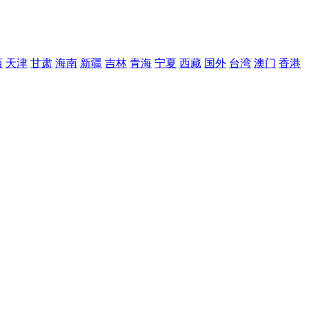
西
天津
甘肃
海南
新疆
吉林
青海
宁夏
西藏
国外
台湾
澳门
香港