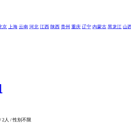
北京
上海
云南
河北
江西
陕西
贵州
重庆
辽宁
内蒙古
黑龙江
山
司
/ 2人 / 性别不限