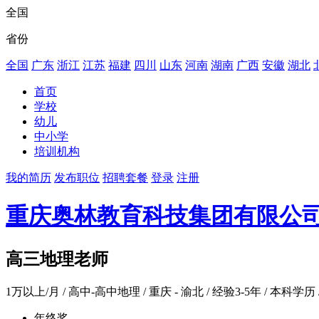
全国
省份
全国
广东
浙江
江苏
福建
四川
山东
河南
湖南
广西
安徽
湖北
首页
学校
幼儿
中小学
培训机构
我的简历
发布职位
招聘套餐
登录
注册
重庆奥林教育科技集团有限公
高三地理老师
1万以上/月
/ 高中-高中地理 / 重庆 - 渝北 / 经验3-5年 / 本科学历 
年终奖