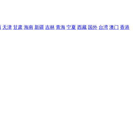
西
天津
甘肃
海南
新疆
吉林
青海
宁夏
西藏
国外
台湾
澳门
香港