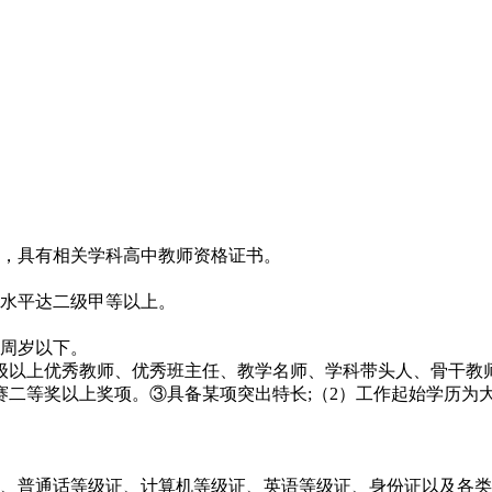
庄，具有相关学科高中教师资格证书。
话水平达二级甲等以上。
0周岁以下。
）级以上优秀教师、优秀班主任、教学名师、学科带头人、骨干教
赛二等奖以上奖项。③具备某项突出特长;（2）工作起始学历为
证、普通话等级证、计算机等级证、英语等级证、身份证以及各