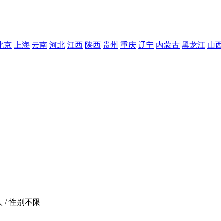
北京
上海
云南
河北
江西
陕西
贵州
重庆
辽宁
内蒙古
黑龙江
山
人 / 性别不限