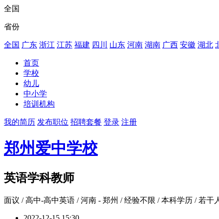
全国
省份
全国
广东
浙江
江苏
福建
四川
山东
河南
湖南
广西
安徽
湖北
首页
学校
幼儿
中小学
培训机构
我的简历
发布职位
招聘套餐
登录
注册
郑州爱中学校
英语学科教师
面议
/ 高中-高中英语 / 河南 - 郑州 / 经验不限 / 本科学历 / 若干
2022-12-15 15:30