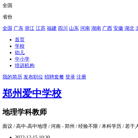
全国
省份
全国
广东
浙江
江苏
福建
四川
山东
河南
湖南
广西
安徽
湖北
首页
学校
幼儿
中小学
培训机构
我的简历
发布职位
招聘套餐
登录
注册
郑州爱中学校
地理学科教师
面议
/ 高中-高中地理 / 河南 - 郑州 / 经验不限 / 本科学历 / 若干
2022-12-15 10:30