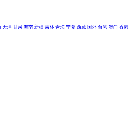
西
天津
甘肃
海南
新疆
吉林
青海
宁夏
西藏
国外
台湾
澳门
香港