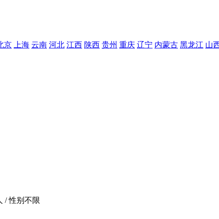
北京
上海
云南
河北
江西
陕西
贵州
重庆
辽宁
内蒙古
黑龙江
山
人 / 性别不限