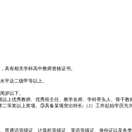
庄，具有相关学科高中教师资格证书。
话水平达二级甲等以上。
0周岁以下。
）级以上优秀教师、优秀班主任、教学名师、学科带头人、骨干教
赛二等奖以上奖项。③具备某项突出特长;（2）工作起始学历为
证、普通话等级证、计算机等级证、英语等级证、身份证以及各