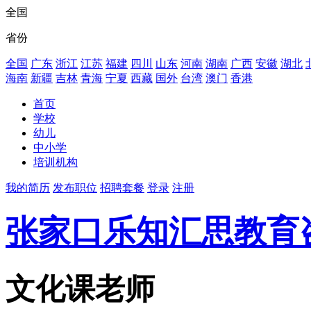
全国
省份
全国
广东
浙江
江苏
福建
四川
山东
河南
湖南
广西
安徽
湖北
海南
新疆
吉林
青海
宁夏
西藏
国外
台湾
澳门
香港
首页
学校
幼儿
中小学
培训机构
我的简历
发布职位
招聘套餐
登录
注册
张家口乐知汇思教育
文化课老师