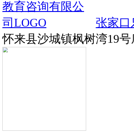
张家口
怀来县沙城镇枫树湾19