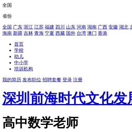
全国
省份
全国
广东
浙江
江苏
福建
四川
山东
河南
湖南
广西
安徽
湖北
海南
新疆
吉林
青海
宁夏
西藏
国外
台湾
澳门
香港
首页
学校
幼儿
中小学
培训机构
我的简历
发布职位
招聘套餐
登录
注册
深圳前海时代文化发
高中数学老师