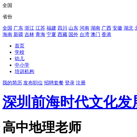
全国
省份
全国
广东
浙江
江苏
福建
四川
山东
河南
湖南
广西
安徽
湖北
海南
新疆
吉林
青海
宁夏
西藏
国外
台湾
澳门
香港
首页
学校
幼儿
中小学
培训机构
我的简历
发布职位
招聘套餐
登录
注册
深圳前海时代文化发
高中地理老师