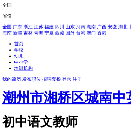
全国
省份
全国
广东
浙江
江苏
福建
四川
山东
河南
湖南
广西
安徽
湖北
海南
新疆
吉林
青海
宁夏
西藏
国外
台湾
澳门
香港
首页
学校
幼儿
中小学
培训机构
我的简历
发布职位
招聘套餐
登录
注册
潮州市湘桥区城南中
初中语文教师