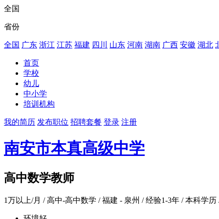
全国
省份
全国
广东
浙江
江苏
福建
四川
山东
河南
湖南
广西
安徽
湖北
首页
学校
幼儿
中小学
培训机构
我的简历
发布职位
招聘套餐
登录
注册
南安市本真高级中学
高中数学教师
1万以上/月
/ 高中-高中数学 / 福建 - 泉州 / 经验1-3年 / 本科学历 
环境好