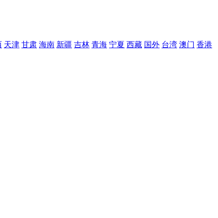
西
天津
甘肃
海南
新疆
吉林
青海
宁夏
西藏
国外
台湾
澳门
香港