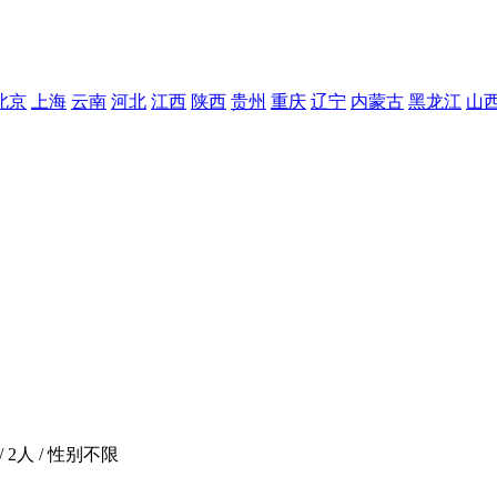
北京
上海
云南
河北
江西
陕西
贵州
重庆
辽宁
内蒙古
黑龙江
山
/ 2人 / 性别不限