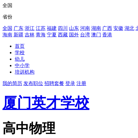
全国
省份
全国
广东
浙江
江苏
福建
四川
山东
河南
湖南
广西
安徽
湖北
海南
新疆
吉林
青海
宁夏
西藏
国外
台湾
澳门
香港
首页
学校
幼儿
中小学
培训机构
我的简历
发布职位
招聘套餐
登录
注册
厦门英才学校
高中物理